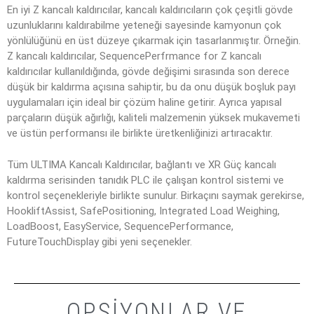
En iyi Z kancalı kaldırıcılar, kancalı kaldırıcıların çok çeşitli gövde
uzunluklarını kaldırabilme yeteneği sayesinde kamyonun çok
yönlülüğünü en üst düzeye çıkarmak için tasarlanmıştır. Örneğin.
Z kancalı kaldırıcılar, SequencePerfrmance for Z kancalı
kaldırıcılar kullanıldığında, gövde değişimi sırasında son derece
düşük bir kaldırma açısına sahiptir, bu da onu düşük boşluk payı
uygulamaları için ideal bir çözüm haline getirir. Ayrıca yapısal
parçaların düşük ağırlığı, kaliteli malzemenin yüksek mukavemeti
ve üstün performansı ile birlikte üretkenliğinizi artıracaktır.
Tüm ULTIMA Kancalı Kaldırıcılar, bağlantı ve XR Güç kancalı
kaldırma serisinden tanıdık PLC ile çalışan kontrol sistemi ve
kontrol seçenekleriyle birlikte sunulur. Birkaçını saymak gerekirse,
HookliftAssist, SafePositioning, Integrated Load Weighing,
LoadBoost, EasyService, SequencePerformance,
FutureTouchDisplay gibi yeni seçenekler.
OPSIYONLAR VE