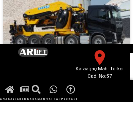
Karaağaç Mah. Türker
Cad. No:57
Büyükçekmece/İstanbul
ANASAYFA
BLOG
ARAMA
WHATSAPP
YUKARI
© Tüm hakları saklıdır.
Arlift Makina