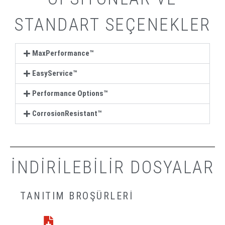
STANDART SEÇENEKLER
MaxPerformance™
EasyService™
Performance Options™
CorrosionResistant™
INDIRILEBILIR DOSYALAR
TANITIM BROŞÜRLERI